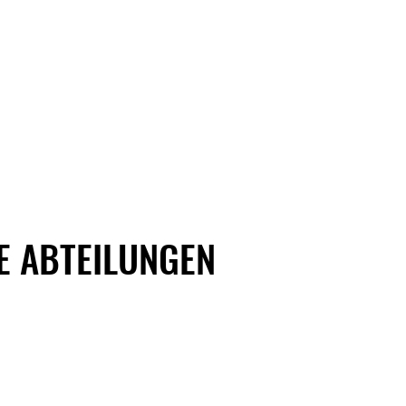
E ABTEILUNGEN
Tanzsport
T