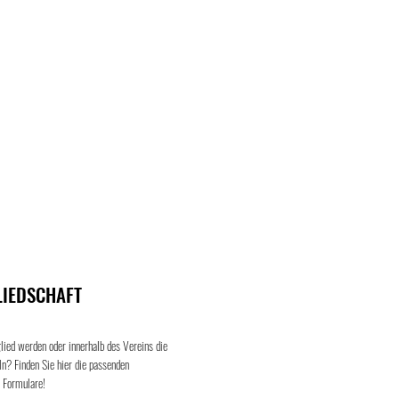
Rad-Wandern
Stockschützen
LIEDSCHAFT
ied werden oder innerhalb des Vereins die
n? Finden Sie hier die passenden
 Formulare!