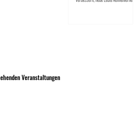
und zwei abwechslungsreiche Tage auf
dem Tennisplatz verbringen? Dann bist
du bei unserem Tenniscamp genau
richtig – egal ob Anfänger oder
Fortgeschrittener! 25. & 26. August
2026 Für Kinder, Jugendliche &
Erwachsene Für Kinder inkl. Mittagess
👉 Die Anmeldung erfolgt über das
Anmeldeformular. Wir freuen uns auf
zwei sportliche Tage mit euch! 🎾
tehenden Veranstaltungen