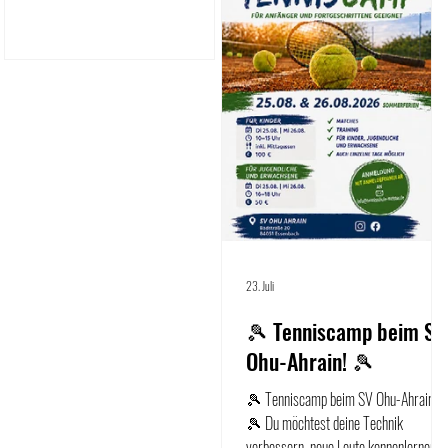
23. Juli
🎾 Tenniscamp beim SV
Ohu-Ahrain! 🎾
🎾 Tenniscamp beim SV Ohu-Ahrain!
🎾 Du möchtest deine Technik
verbessern, neue Leute kennenlernen