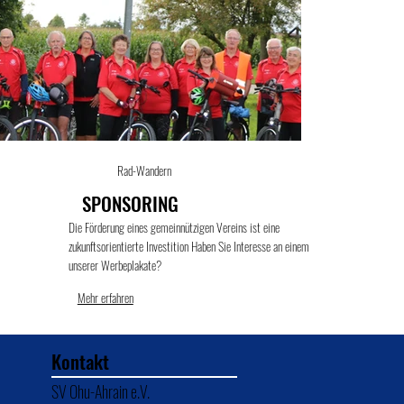
Rad-Wandern
SPONSORING
Die Förderung eines gemeinnützigen Vereins ist eine
zukunftsorientierte Investition Haben Sie Interesse an einem
unserer Werbeplakate?
Mehr erfahren
Kontakt
SV Ohu-Ahrain e.V.