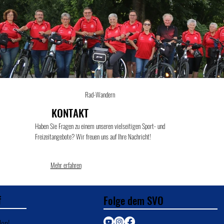
Rad-Wandern
KONTAKT
Haben Sie Fragen zu einem unseren vielseitigen Sport- und
Freizeitangebote? Wir freuen uns auf Ihre Nachricht!
Mehr erfahren
f
Folge dem SVO
den!