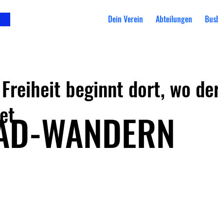
Dein Verein
Abteilungen
Bus
 Freiheit beginnt dort, wo de
et.
AD-WANDERN
Aktuelles
Abteilungen
Rad-Wandern
>
>