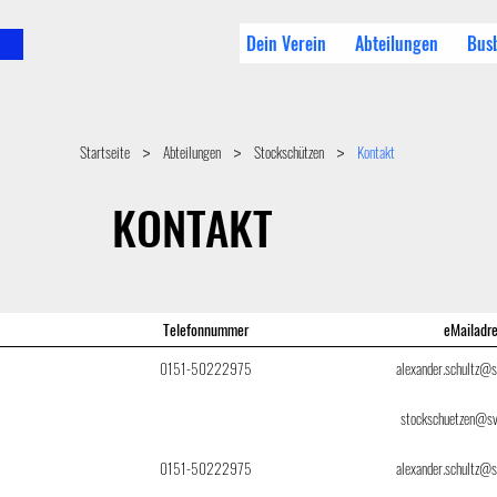
Dein Verein
Abteilungen
Bus
Startseite
Abteilungen
Stockschützen
Kontakt
>
>
>
KONTAKT
Telefonnummer
eMailadr
0151-50222975
alexander.schultz@s
stockschuetzen@sv
0151-50222975
alexander.schultz@s