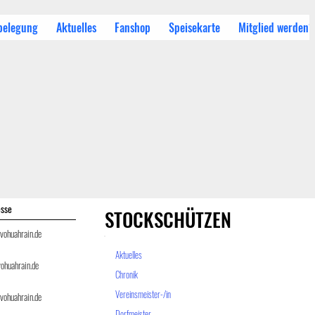
belegung
Aktuelles
Fanshop
Speisekarte
Mitglied werden?
esse
STOCKSCHÜTZEN
vohuahrain.de
Aktuelles
ohuahrain.de
Chronik
Vereinsmeister-/in
vohuahrain.de
Dorfmeister