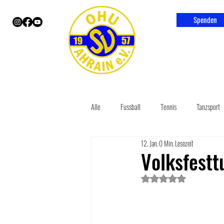
Spenden
Alle
Fussball
Tennis
Tanzsport
12. Jan.
0 Min. Lesezeit
Volksfestt
Mit NaN von 5 Sternen bew