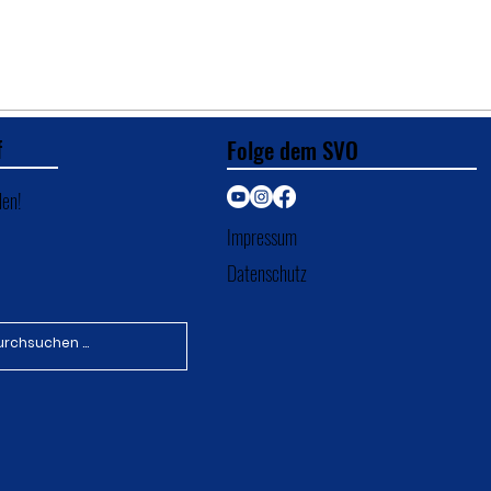
Der Hattrick ist gelungen
Schir
Amt.
f
Folge dem SVO
den!
Impressum
Datenschutz