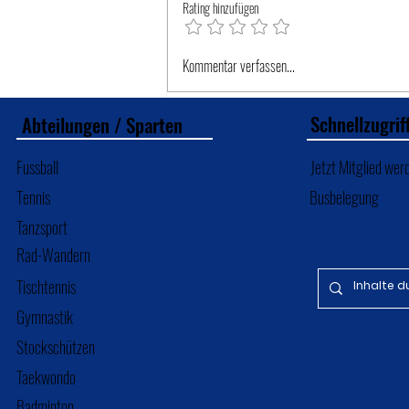
Rating hinzufügen
Volksfestturnier 2026
Kommentar verfassen...
Schnellzugrif
Abteilungen / Sparten
Fussball
Jetzt Mitglied wer
Tennis
Busbelegung
Tanzsport
Rad-Wandern
Tischtennis
Gymnastik
Stockschützen
Taekwondo
Badminton