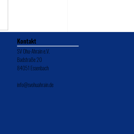
mherr übernimmt wieder
Kontakt
SV Ohu-Ahrain e.V.
Badstraße 20
84051 Essenbach
info@svohuahrain.de