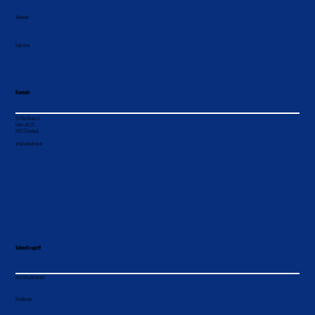
Tischtennis
Gymnastik
Stockschützen
Taekwondo
Badminton
Kontakt
SV Ohu-Ahrain e.V.
Badstraße 20
84051 Essenbach
info@svohuahrain.de