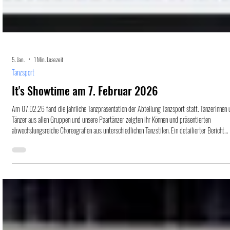
5. Jan.
1 Min. Lesezeit
Tanzsport
It's Showtime am 7. Februar 2026
Am 07.02.26 fand die jährliche Tanzpräsentation der Abteilung Tanzsport statt. Tänzerinnen
Tänzer aus allen Gruppen und unsere Paartänzer zeigten ihr Können und präsentierten
abwechslungsreiche Choreografien aus unterschiedlichen Tanzstilen. Ein detailierter Bericht
findet sich unter: https://www.eskara.de/its-showtime-2026-show-meets-rocknroll/ Ort un
Datum: 07. Feb. 2026, 17:30 ESKARA Essenbach, Savigneux-Platz 4, 84051 Essenbach,
Deutschland