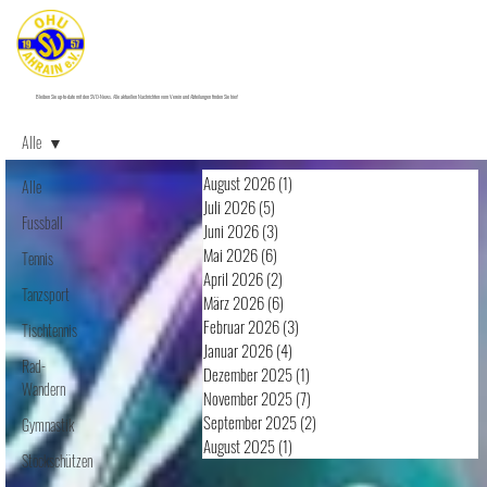
Bleiben Sie up-to-date mit den SVO-News. Alle aktuellen Nachrichten vom Verein und Abteilungen finden Sie hier!
Alle
August 2026
(1)
1 Beitrag
Alle
Juli 2026
(5)
5 Beiträge
Fussball
Juni 2026
(3)
3 Beiträge
Mai 2026
(6)
6 Beiträge
Tennis
April 2026
(2)
2 Beiträge
Tanzsport
März 2026
(6)
6 Beiträge
Februar 2026
(3)
3 Beiträge
Tischtennis
Januar 2026
(4)
4 Beiträge
Rad-
Dezember 2025
(1)
1 Beitrag
Wandern
November 2025
(7)
7 Beiträge
September 2025
(2)
2 Beiträge
Gymnastik
August 2025
(1)
1 Beitrag
Stockschützen