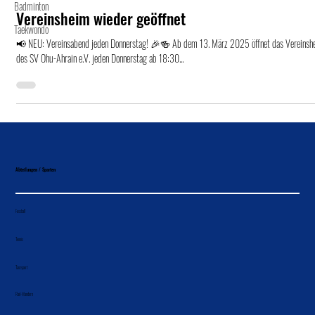
Badminton
Vereinsheim wieder geöffnet
Taekwondo
📢 NEU: Vereinsabend jeden Donnerstag! 🎉🍻 Ab dem 13. März 2025 öffnet das Vereinsh
des SV Ohu-Ahrain e.V. jeden Donnerstag ab 18:30...
Abteilungen / Sparten
Fussball
Tennis
Tanzsport
Rad-Wandern